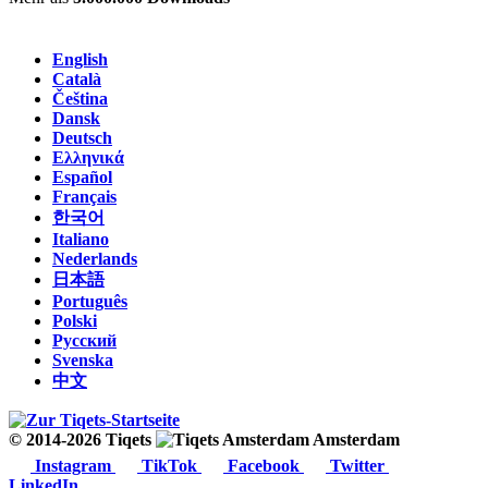
English
Català
Čeština
Dansk
Deutsch
Ελληνικά
Español
Français
한국어
Italiano
Nederlands
日本語
Português
Polski
Русский
Svenska
中文
© 2014-2026 Tiqets
Amsterdam
Instagram
TikTok
Facebook
Twitter
LinkedIn