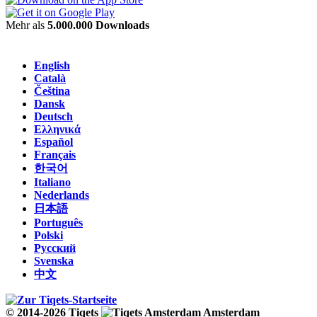
Mehr als
5.000.000 Downloads
English
Català
Čeština
Dansk
Deutsch
Ελληνικά
Español
Français
한국어
Italiano
Nederlands
日本語
Português
Polski
Русский
Svenska
中文
© 2014-2026 Tiqets
Amsterdam