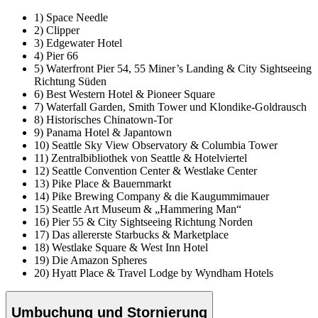
1) Space Needle
2) Clipper
3) Edgewater Hotel
4) Pier 66
5) Waterfront Pier 54, 55 Miner’s Landing & City Sightseeing
Richtung Süden
6) Best Western Hotel & Pioneer Square
7) Waterfall Garden, Smith Tower und Klondike-Goldrausch
8) Historisches Chinatown-Tor
9) Panama Hotel & Japantown
10) Seattle Sky View Observatory & Columbia Tower
11) Zentralbibliothek von Seattle & Hotelviertel
12) Seattle Convention Center & Westlake Center
13) Pike Place & Bauernmarkt
14) Pike Brewing Company & die Kaugummimauer
15) Seattle Art Museum & „Hammering Man“
16) Pier 55 & City Sightseeing Richtung Norden
17) Das allererste Starbucks & Marketplace
18) Westlake Square & West Inn Hotel
19) Die Amazon Spheres
20) Hyatt Place & Travel Lodge by Wyndham Hotels
Umbuchung und Stornierung