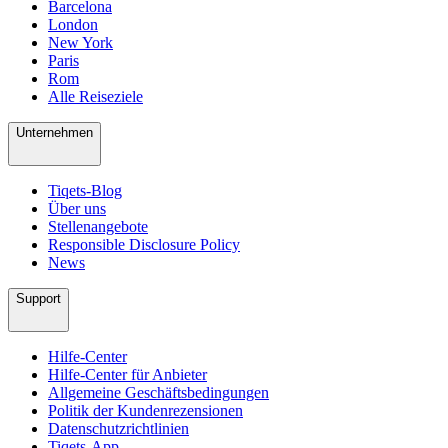
Barcelona
London
New York
Paris
Rom
Alle Reiseziele
Unternehmen
Tiqets-Blog
Über uns
Stellenangebote
Responsible Disclosure Policy
News
Support
Hilfe-Center
Hilfe-Center für Anbieter
Allgemeine Geschäftsbedingungen
Politik der Kundenrezensionen
Datenschutzrichtlinien
Tiqets-App