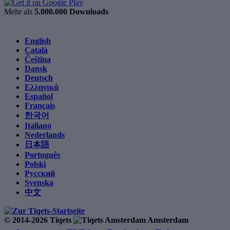
Mehr als
5.000.000 Downloads
English
Català
Čeština
Dansk
Deutsch
Ελληνικά
Español
Français
한국어
Italiano
Nederlands
日本語
Português
Polski
Русский
Svenska
中文
© 2014-2026 Tiqets
Amsterdam