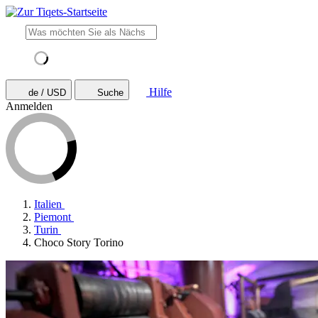
Hilfe
de / USD
Suche
Anmelden
Italien
Piemont
Turin
Choco Story Torino