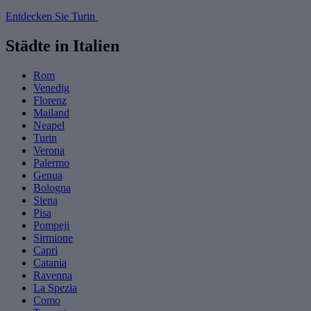
Entdecken Sie Turin
Städte in Italien
Rom
Venedig
Florenz
Mailand
Neapel
Turin
Verona
Palermo
Genua
Bologna
Siena
Pisa
Pompeji
Sirmione
Capri
Catania
Ravenna
La Spezia
Como