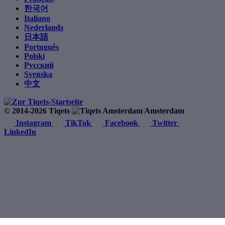
한국어
Italiano
Nederlands
日本語
Português
Polski
Русский
Svenska
中文
© 2014-2026 Tiqets
Amsterdam
Instagram
TikTok
Facebook
Twitter
LinkedIn