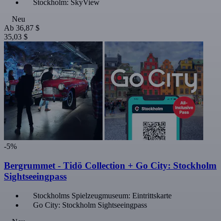
Stockholm: SkyView
Neu
Ab
36,87 $
35,03 $
-5%
Bergrummet - Tidö Collection + Go City: Stockholm
Sightseeingpass
Stockholms Spielzeugmuseum: Eintrittskarte
Go City: Stockholm Sightseeingpass