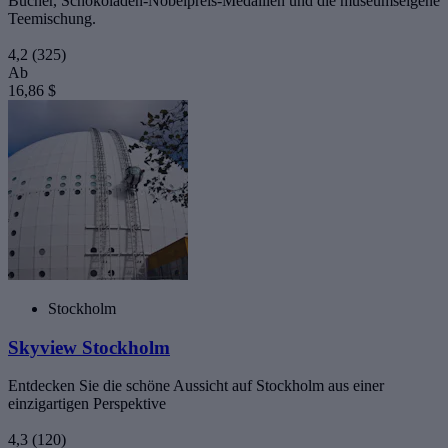
Bücher, Schokoladen-Nobelpreis-Medaillen und die museumseigene
Teemischung.
4,2
(325)
Ab
16,86 $
Stockholm
Skyview Stockholm
Entdecken Sie die schöne Aussicht auf Stockholm aus einer
einzigartigen Perspektive
4,3
(120)