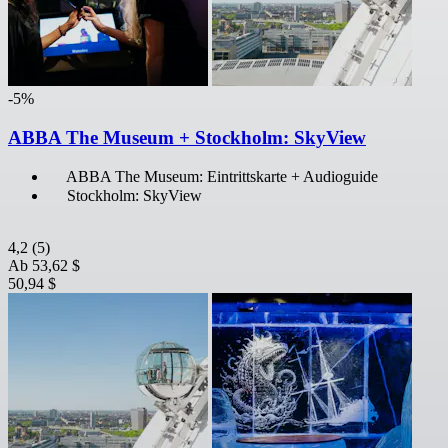
-5%
ABBA The Museum + Stockholm: SkyView
ABBA The Museum: Eintrittskarte + Audioguide
Stockholm: SkyView
4,2
(5)
Ab
53,62 $
50,94 $