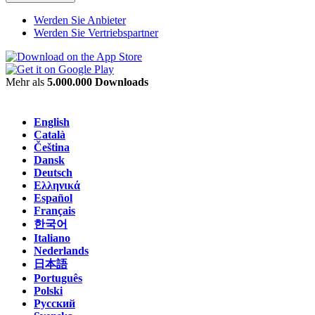
Werden Sie Anbieter
Werden Sie Vertriebspartner
Mehr als
5.000.000 Downloads
English
Català
Čeština
Dansk
Deutsch
Ελληνικά
Español
Français
한국어
Italiano
Nederlands
日本語
Português
Polski
Русский