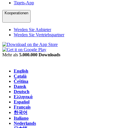
Tiqets-App
Kooperationen
Werden Sie Anbieter
Werden Sie Vertriebspartner
Mehr als
5.000.000 Downloads
English
Català
Čeština
Dansk
Deutsch
Ελληνικά
Español
Français
한국어
Italiano
Nederlands