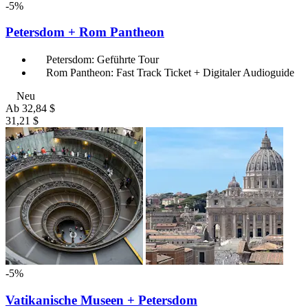
-5%
Petersdom + Rom Pantheon
Petersdom: Geführte Tour
Rom Pantheon: Fast Track Ticket + Digitaler Audioguide
Neu
Ab
32,84 $
31,21 $
-5%
Vatikanische Museen + Petersdom