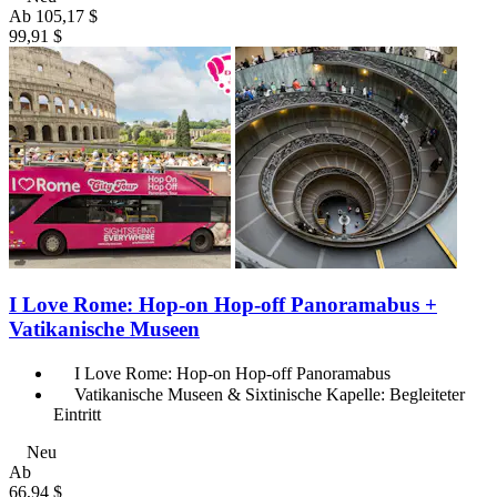
Ab
105,17 $
99,91 $
I Love Rome: Hop-on Hop-off Panoramabus +
Vatikanische Museen
I Love Rome: Hop-on Hop-off Panoramabus
Vatikanische Museen & Sixtinische Kapelle: Begleiteter
Eintritt
Neu
Ab
66,94 $