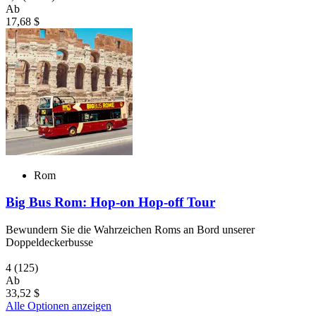
Ab
17,68 $
Rom
Big Bus Rom: Hop-on Hop-off Tour
Bewundern Sie die Wahrzeichen Roms an Bord unserer
Doppeldeckerbusse
4
(125)
Ab
33,52 $
Alle Optionen anzeigen