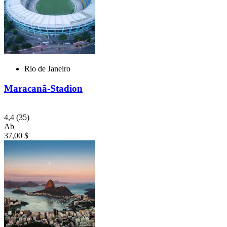
Rio de Janeiro
Maracanã-Stadion
4,4
(35)
Ab
37,00 $