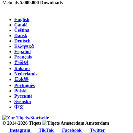
Mehr als
5.000.000 Downloads
English
Català
Čeština
Dansk
Deutsch
Ελληνικά
Español
Français
한국어
Italiano
Nederlands
日本語
Português
Polski
Русский
Svenska
中文
© 2014-2026 Tiqets
Amsterdam
Instagram
TikTok
Facebook
Twitter