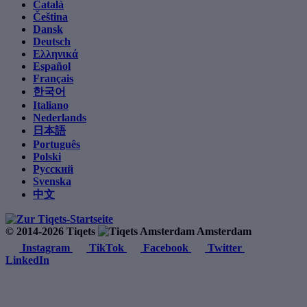
Català
Čeština
Dansk
Deutsch
Ελληνικά
Español
Français
한국어
Italiano
Nederlands
日本語
Português
Polski
Русский
Svenska
中文
© 2014-2026 Tiqets
Amsterdam
Instagram
TikTok
Facebook
Twitter
LinkedIn