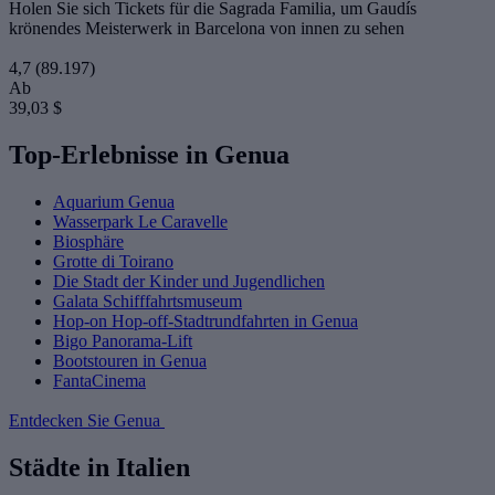
Holen Sie sich Tickets für die Sagrada Familia, um Gaudís
krönendes Meisterwerk in Barcelona von innen zu sehen
4,7
(89.197)
Ab
39,03 $
Top-Erlebnisse in Genua
Aquarium Genua
Wasserpark Le Caravelle
Biosphäre
Grotte di Toirano
Die Stadt der Kinder und Jugendlichen
Galata Schifffahrtsmuseum
Hop-on Hop-off-Stadtrundfahrten in Genua
Bigo Panorama-Lift
Bootstouren in Genua
FantaCinema
Entdecken Sie Genua
Städte in Italien