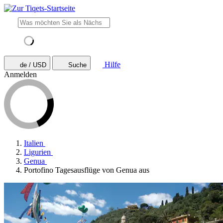
Hilfe
de / USD
Suche
Anmelden
Italien
Ligurien
Genua
Portofino Tagesausflüge von Genua aus