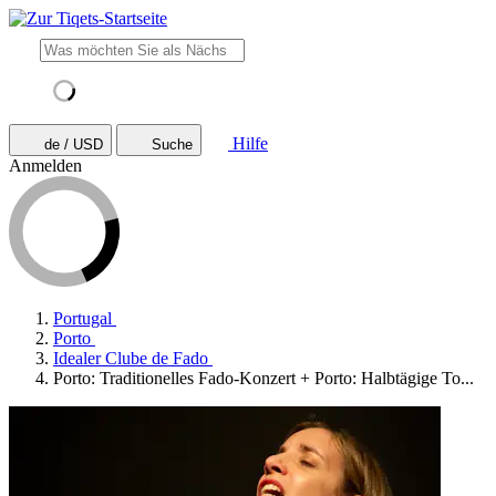
Hilfe
de / USD
Suche
Anmelden
Portugal
Porto
Idealer Clube de Fado
Porto: Traditionelles Fado-Konzert + Porto: Halbtägige To...