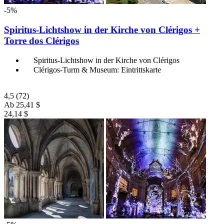
-5%
Spiritus-Lichtshow in der Kirche von Clérigos +
Torre dos Clérigos
Spiritus-Lichtshow in der Kirche von Clérigos
Clérigos-Turm & Museum: Eintrittskarte
4,5
(72)
Ab
25,41 $
24,14 $