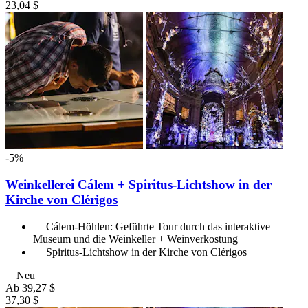
23,04 $
-5%
Weinkellerei Cálem + Spiritus-Lichtshow in der
Kirche von Clérigos
Cálem-Höhlen: Geführte Tour durch das interaktive
Museum und die Weinkeller + Weinverkostung
Spiritus-Lichtshow in der Kirche von Clérigos
Neu
Ab
39,27 $
37,30 $