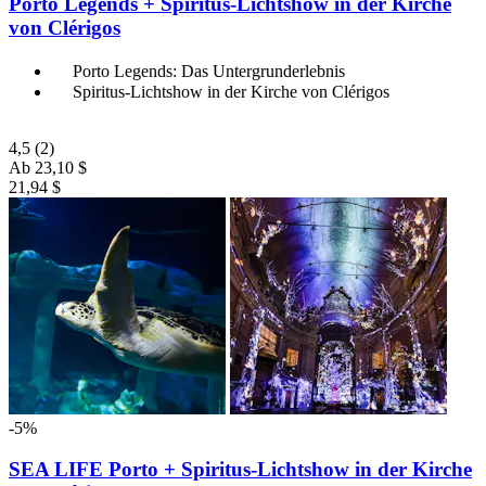
Porto Legends + Spiritus-Lichtshow in der Kirche
von Clérigos
Porto Legends: Das Untergrunderlebnis
Spiritus-Lichtshow in der Kirche von Clérigos
4,5
(2)
Ab
23,10 $
21,94 $
-5%
SEA LIFE Porto + Spiritus-Lichtshow in der Kirche