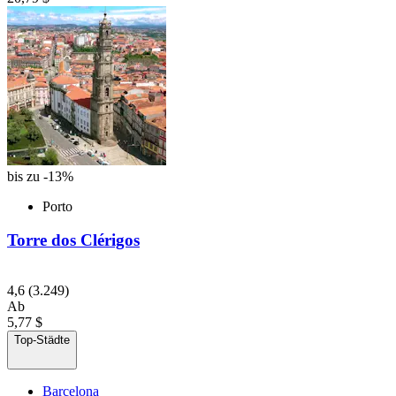
bis zu -13%
Porto
Torre dos Clérigos
4,6
(3.249)
Ab
5,77 $
Top-Städte
Barcelona