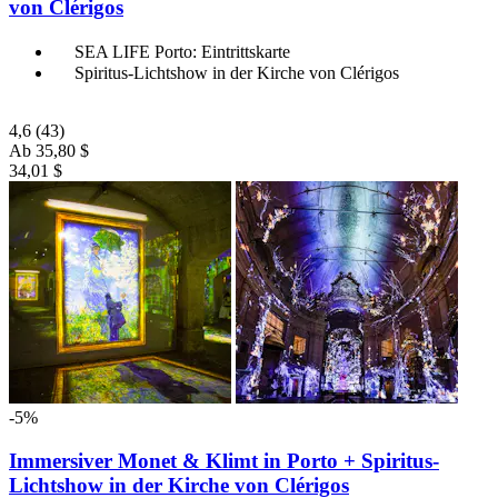
von Clérigos
SEA LIFE Porto: Eintrittskarte
Spiritus-Lichtshow in der Kirche von Clérigos
4,6
(43)
Ab
35,80 $
34,01 $
-5%
Immersiver Monet & Klimt in Porto + Spiritus-
Lichtshow in der Kirche von Clérigos