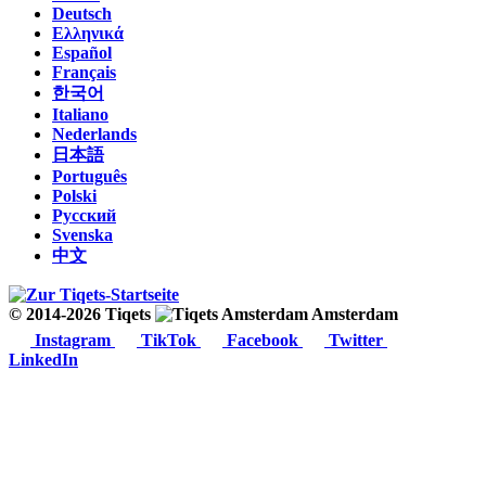
Deutsch
Ελληνικά
Español
Français
한국어
Italiano
Nederlands
日本語
Português
Polski
Русский
Svenska
中文
© 2014-2026 Tiqets
Amsterdam
Instagram
TikTok
Facebook
Twitter
LinkedIn