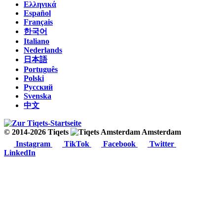
Ελληνικά
Español
Français
한국어
Italiano
Nederlands
日本語
Português
Polski
Русский
Svenska
中文
© 2014-2026 Tiqets
Amsterdam
Instagram
TikTok
Facebook
Twitter
LinkedIn