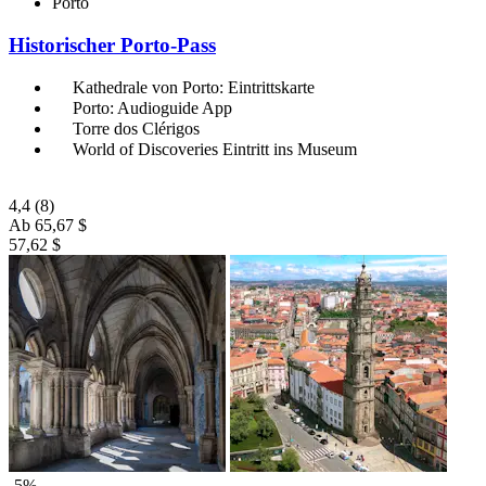
Porto
Historischer Porto-Pass
Kathedrale von Porto: Eintrittskarte
Porto: Audioguide App
Torre dos Clérigos
World of Discoveries Eintritt ins Museum
4,4
(8)
Ab
65,67 $
57,62 $
-5%