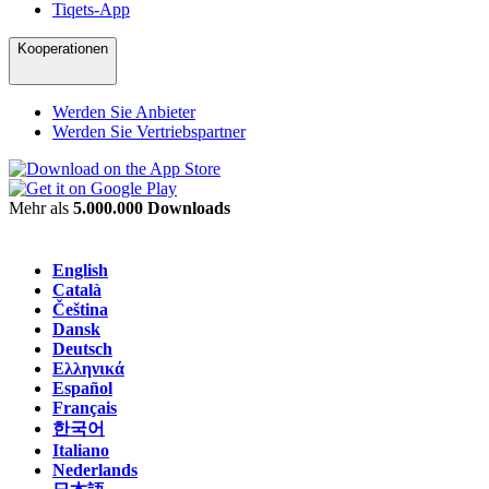
Tiqets-App
Kooperationen
Werden Sie Anbieter
Werden Sie Vertriebspartner
Mehr als
5.000.000 Downloads
English
Català
Čeština
Dansk
Deutsch
Ελληνικά
Español
Français
한국어
Italiano
Nederlands