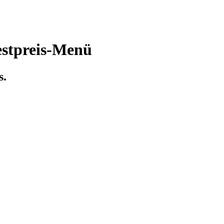
estpreis-Menü
s.