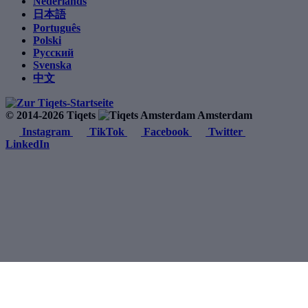
Nederlands
日本語
Português
Polski
Русский
Svenska
中文
© 2014-2026 Tiqets
Amsterdam
Instagram
TikTok
Facebook
Twitter
LinkedIn