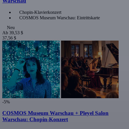
Warschau
Chopin-Klavierkonzert
COSMOS Museum Warschau: Eintrittskarte
Neu
Ab
39,53 $
37,56 $
-5%
COSMOS Museum Warschau + Pleyel Salon
Warschau: Chopin-Konzert