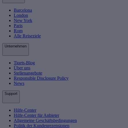
Barcelona
London
New York
Paris
Rom
Alle Reiseziele
Unternehmen
Tiqets-Blog
Über uns
Stellenangebote
Responsible Disclosure Policy
News
Support
Hilfe-Center
Hilfe-Center für Anbieter
Allgemeine Geschäftsbedingungen
Politik der Kundenrezensionen