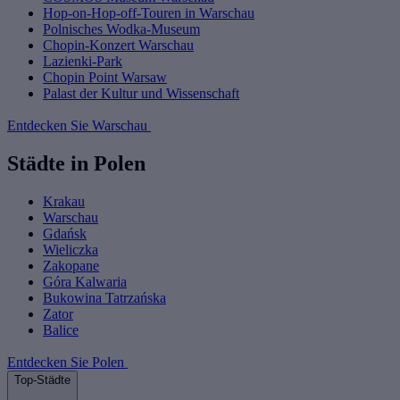
Hop-on-Hop-off-Touren in Warschau
Polnisches Wodka-Museum
Chopin-Konzert Warschau
Lazienki-Park
Chopin Point Warsaw
Palast der Kultur und Wissenschaft
Entdecken Sie Warschau
Städte in Polen
Krakau
Warschau
Gdańsk
Wieliczka
Zakopane
Góra Kalwaria
Bukowina Tatrzańska
Zator
Balice
Entdecken Sie Polen
Top-Städte