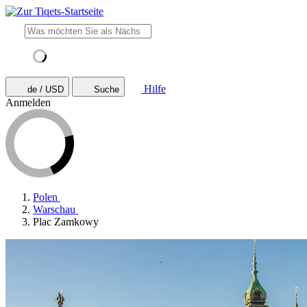
Hilfe
de / USD
Suche
Anmelden
Polen
Warschau
Plac Zamkowy