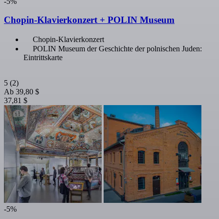
-5%
Chopin-Klavierkonzert + POLIN Museum
Chopin-Klavierkonzert
POLIN Museum der Geschichte der polnischen Juden:
Eintrittskarte
5
(2)
Ab
39,80 $
37,81 $
-5%