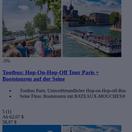
-5%
Tootbus: Hop-On-Hop-Off Tour Paris +
Bootstouren auf der Seine
Tootbus Paris: Umweltfreundlicher Hop-on-Hop-off-Bus
Seine Fluss: Bootstouren mit BATEAUX-MOUCHES®
5
(1)
Ab
62,07 $
58,97 $