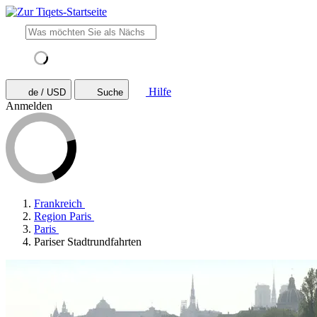
Hilfe
de / USD
Suche
Anmelden
Frankreich
Region Paris
Paris
Pariser Stadtrundfahrten