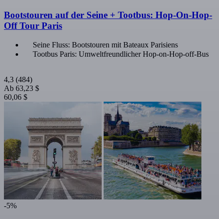
Bootstouren auf der Seine + Tootbus: Hop-On-Hop-
Off Tour Paris
Seine Fluss: Bootstouren mit Bateaux Parisiens
Tootbus Paris: Umweltfreundlicher Hop-on-Hop-off-Bus
4,3
(484)
Ab
63,23 $
60,06 $
-5%