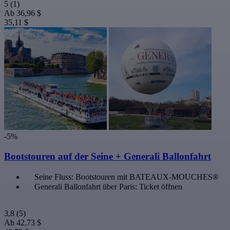
5
(1)
Ab
36,96 $
35,11 $
-5%
Bootstouren auf der Seine + Generali Ballonfahrt
Seine Fluss: Bootstouren mit BATEAUX-MOUCHES®
Generali Ballonfahrt über Paris: Ticket öffnen
3,8
(5)
Ab
42,73 $