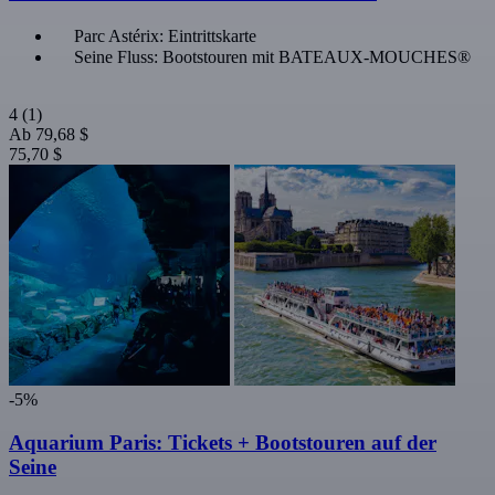
Parc Astérix: Eintrittskarte
Seine Fluss: Bootstouren mit BATEAUX-MOUCHES®
4
(1)
Ab
79,68 $
75,70 $
-5%
Aquarium Paris: Tickets + Bootstouren auf der
Seine