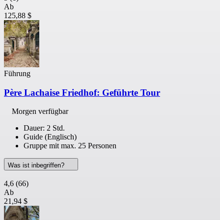
Ab
125,88 $
Führung
Père Lachaise Friedhof: Geführte Tour
Morgen verfügbar
Dauer: 2 Std.
Guide (Englisch)
Gruppe mit max. 25 Personen
Was ist inbegriffen?
4,6
(66)
Ab
21,94 $