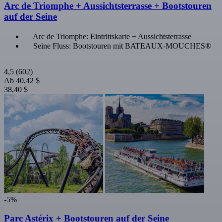
Arc de Triomphe + Aussichtsterrasse + Bootstouren
auf der Seine
Arc de Triomphe: Eintrittskarte + Aussichtsterrasse
Seine Fluss: Bootstouren mit BATEAUX-MOUCHES®
4,5
(602)
Ab
40,42 $
38,40 $
-5%
Parc Astérix + Bootstouren auf der Seine