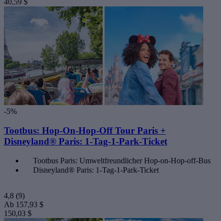
40,59 $
-5%
Tootbus: Hop-On-Hop-Off Tour Paris +
Disneyland® Paris: 1-Tag-1-Park-Ticket
Tootbus Paris: Umweltfreundlicher Hop-on-Hop-off-Bus
Disneyland® Paris: 1-Tag-1-Park-Ticket
4,8
(9)
Ab
157,93 $
150,03 $