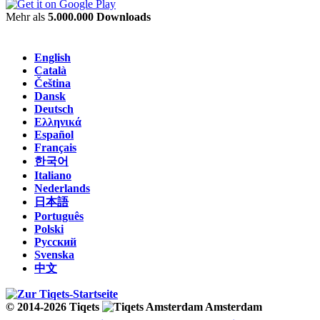
Mehr als
5.000.000 Downloads
English
Català
Čeština
Dansk
Deutsch
Ελληνικά
Español
Français
한국어
Italiano
Nederlands
日本語
Português
Polski
Русский
Svenska
中文
© 2014-2026 Tiqets
Amsterdam