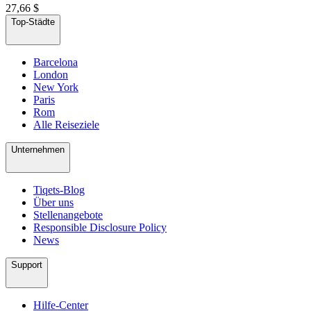
27,66 $
Top-Städte
Barcelona
London
New York
Paris
Rom
Alle Reiseziele
Unternehmen
Tiqets-Blog
Über uns
Stellenangebote
Responsible Disclosure Policy
News
Support
Hilfe-Center