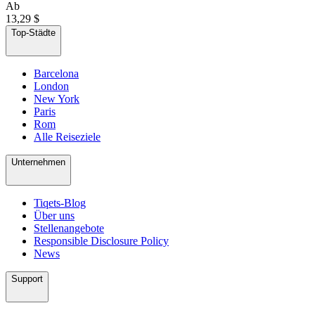
Ab
13,29 $
Top-Städte
Barcelona
London
New York
Paris
Rom
Alle Reiseziele
Unternehmen
Tiqets-Blog
Über uns
Stellenangebote
Responsible Disclosure Policy
News
Support