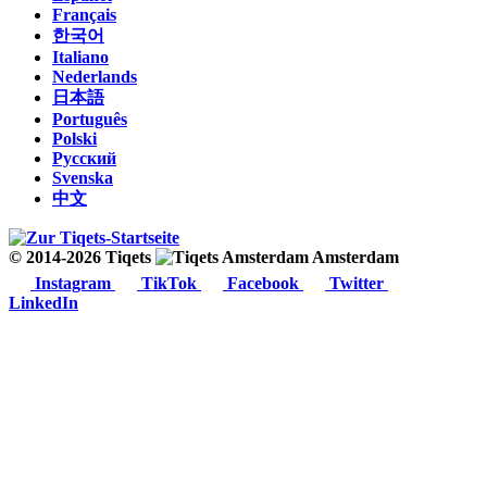
Français
한국어
Italiano
Nederlands
日本語
Português
Polski
Русский
Svenska
中文
© 2014-2026 Tiqets
Amsterdam
Instagram
TikTok
Facebook
Twitter
LinkedIn