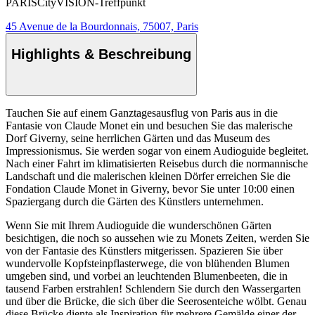
PARISCityVISION-Treffpunkt
45 Avenue de la Bourdonnais, 75007, Paris
Highlights & Beschreibung
Tauchen Sie auf einem Ganztagesausflug von Paris aus in die
Fantasie von Claude Monet ein und besuchen Sie das malerische
Dorf Giverny, seine herrlichen Gärten und das Museum des
Impressionismus. Sie werden sogar von einem Audioguide begleitet.
Nach einer Fahrt im klimatisierten Reisebus durch die normannische
Landschaft und die malerischen kleinen Dörfer erreichen Sie die
Fondation Claude Monet in Giverny, bevor Sie unter 10:00 einen
Spaziergang durch die Gärten des Künstlers unternehmen.
Wenn Sie mit Ihrem Audioguide die wunderschönen Gärten
besichtigen, die noch so aussehen wie zu Monets Zeiten, werden Sie
von der Fantasie des Künstlers mitgerissen. Spazieren Sie über
wundervolle Kopfsteinpflasterwege, die von blühenden Blumen
umgeben sind, und vorbei an leuchtenden Blumenbeeten, die in
tausend Farben erstrahlen! Schlendern Sie durch den Wassergarten
und über die Brücke, die sich über die Seerosenteiche wölbt. Genau
diese Brücke diente als Inspiration für mehrere Gemälde einer der