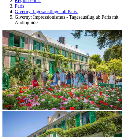
Region Paris
Paris
Giverny Tagesausflüge: ab Paris
Giverny: Impressionismus - Tagesausflug ab Paris mit
Audioguide