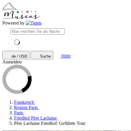
Powered by
Hilfe
de / USD
Suche
Anmelden
Frankreich
Region Paris
Paris
Friedhof Père Lachaise
Père Lachaise Friedhof: Geführte Tour