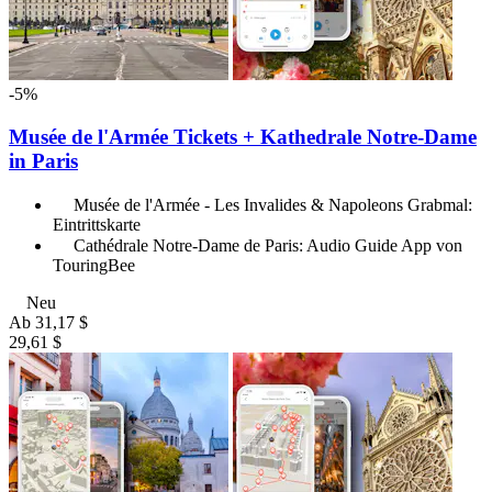
-5%
Musée de l'Armée Tickets + Kathedrale Notre-Dame
in Paris
Musée de l'Armée - Les Invalides & Napoleons Grabmal:
Eintrittskarte
Cathédrale Notre-Dame de Paris: Audio Guide App von
TouringBee
Neu
Ab
31,17 $
29,61 $