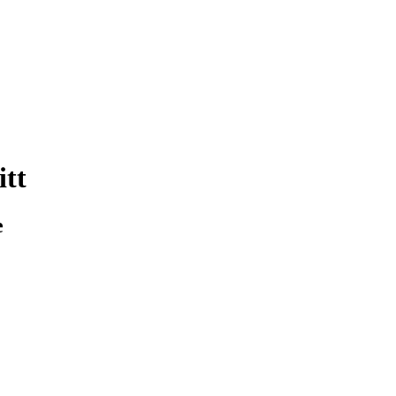
itt
e