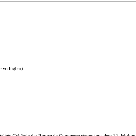
 verfügbar)
taltete Gebäude der Bourse de Commerce stammt aus dem 18. Jahrhunde