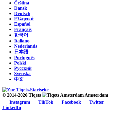
Čeština
Dansk
Deutsch
Ελληνικά
Español
Français
한국어
Italiano
Nederlands
日本語
Português
Polski
Русский
Svenska
中文
© 2014-2026 Tiqets
Amsterdam
Instagram
TikTok
Facebook
Twitter
LinkedIn