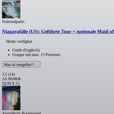
Nationalparks
Niagarafälle (US): Geführte Tour + optionale Maid of
Heute verfügbar
Guide (Englisch)
Gruppe mit max. 15 Personen
Was ist inbegriffen?
3,5
(14)
Ab
59,99 $
50,99 $
15
Abendliche Bootstouren