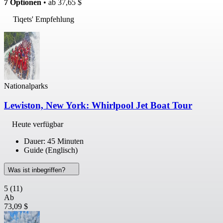
7 Optionen
• ab
37,65 $
Tiqets' Empfehlung
Nationalparks
Lewiston, New York: Whirlpool Jet Boat Tour
Heute verfügbar
Dauer: 45 Minuten
Guide (Englisch)
Was ist inbegriffen?
5
(11)
Ab
73,09 $