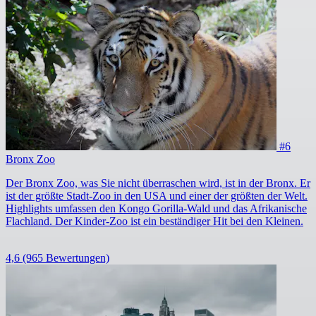
#6
Bronx Zoo
Der Bronx Zoo, was Sie nicht überraschen wird, ist in der Bronx. Er
ist der größte Stadt-Zoo in den USA und einer der größten der Welt.
Highlights umfassen den Kongo Gorilla-Wald und das Afrikanische
Flachland. Der Kinder-Zoo ist ein beständiger Hit bei den Kleinen.
4,6
(965 Bewertungen)