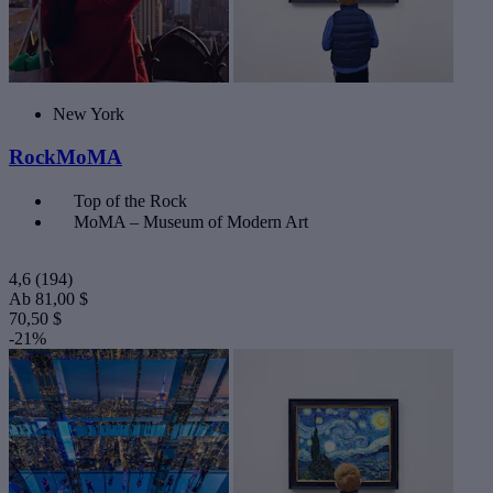
New York
RockMoMA
Top of the Rock
MoMA – Museum of Modern Art
4,6
(194)
Ab
81,00 $
70,50 $
-21%