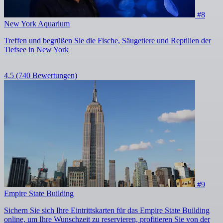
#8
New York Aquarium
Treffen und begrüßen Sie die Fische, Säugetiere und Reptilien der
Tiefsee in New York
4,5
(740 Bewertungen)
#9
Empire State Building
Sichern Sie sich Ihre Eintrittskarten für das Empire State Building
online, um Ihre Wunschzeit zu reservieren, profitieren Sie von der