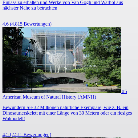
Einlass zu erhalten und Werke von Van Gogh und Warhol aus
nächster Nähe zu betrachten
4,6
(4.815 Bewertungen)
#5
American Museum of Natural History (AMNH)
Bewundern Sie 32 Millionen natürliche Exemplare, wie z. B. ein
Dinosaurierskelett mit einer Länge von 30 Metern oder ein riesiges
Walmodell!
4,5
(2.511 Bewertungen)