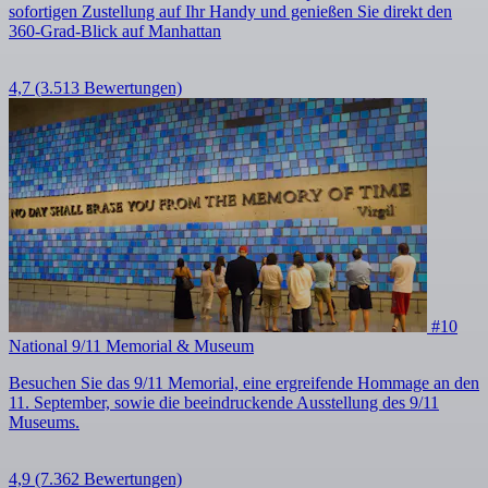
sofortigen Zustellung auf Ihr Handy und genießen Sie direkt den
360-Grad-Blick auf Manhattan
4,7
(3.513 Bewertungen)
#10
National 9/11 Memorial & Museum
Besuchen Sie das 9/11 Memorial, eine ergreifende Hommage an den
11. September, sowie die beeindruckende Ausstellung des 9/11
Museums.
4,9
(7.362 Bewertungen)