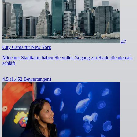
#7
City Cards für New York
Mit einer Stadtkarte haben Sie vollen Zugang zur Stadt, die niemals
schläft
4,5
(1.452 Bewertungen)