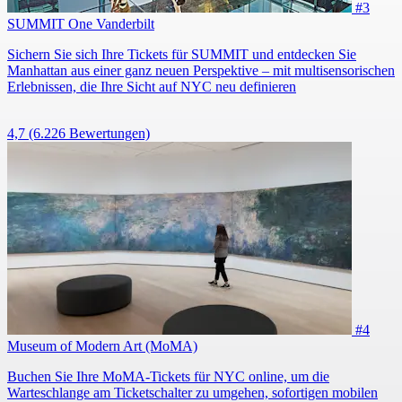
#3
SUMMIT One Vanderbilt
Sichern Sie sich Ihre Tickets für SUMMIT und entdecken Sie
Manhattan aus einer ganz neuen Perspektive – mit multisensorischen
Erlebnissen, die Ihre Sicht auf NYC neu definieren
4,7
(6.226 Bewertungen)
#4
Museum of Modern Art (MoMA)
Buchen Sie Ihre MoMA-Tickets für NYC online, um die
Warteschlange am Ticketschalter zu umgehen, sofortigen mobilen