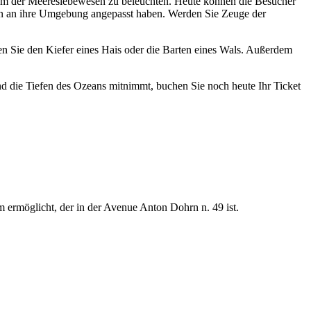
ium der Meereslebewesen zu beleuchten. Heute können die Besucher
en an ihre Umgebung angepasst haben. Werden Sie Zeuge der
 Sie den Kiefer eines Hais oder die Barten eines Wals. Außerdem
nd die Tiefen des Ozeans mitnimmt, buchen Sie noch heute Ihr Ticket
 ermöglicht, der in der Avenue Anton Dohrn n. 49 ist.