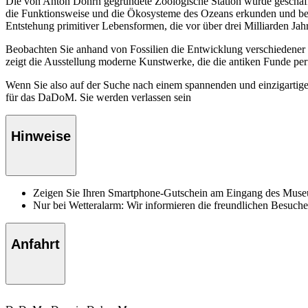
Die von Anton Dohrn gegründete Zoologische Station wurde geschaff
die Funktionsweise und die Ökosysteme des Ozeans erkunden und be
Entstehung primitiver Lebensformen, die vor über drei Milliarden Jah
Beobachten Sie anhand von Fossilien die Entwicklung verschiedener
zeigt die Ausstellung moderne Kunstwerke, die die antiken Funde per
Wenn Sie also auf der Suche nach einem spannenden und einzigartigen
für das DaDoM. Sie werden verlassen sein
Hinweise
Zeigen Sie Ihren Smartphone-Gutschein am Eingang des Mus
Nur bei Wetteralarm: Wir informieren die freundlichen Besuche
Anfahrt