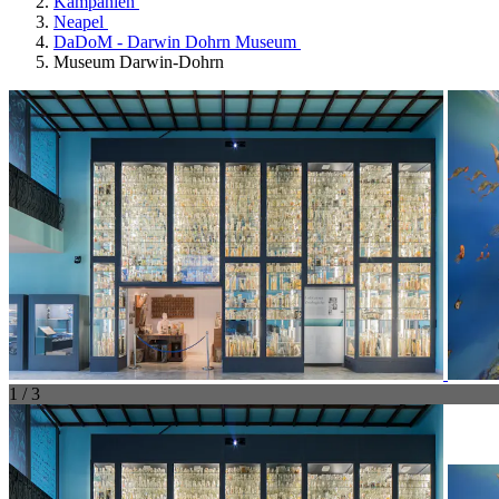
Kampanien
Neapel
DaDoM - Darwin Dohrn Museum
Museum Darwin-Dohrn
1 / 3