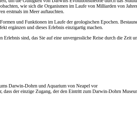
en, um die Gültigkeit von Darwins Evolutionstheorie durch das Stud
obachten, wie sich die Organismen im Laufe von Milliarden von Jahr
ren erstmals im Meer auftauchten.
 Formen und Funktionen im Laufe der geologischen Epochen. Bestaunen
fekt ergänzen und dieses Erlebnis einzigartig machen.
 Erlebnis sind, das Sie auf eine unvergessliche Reise durch die Zeit u
eums Darwin-Dohrn und Aquarium von Neapel vor
r, dass der einzige Zugang, der den Eintritt zum Darwin-Dohrn Museum