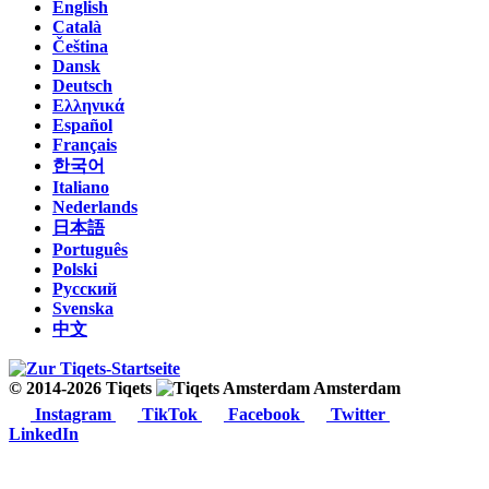
English
Català
Čeština
Dansk
Deutsch
Ελληνικά
Español
Français
한국어
Italiano
Nederlands
日本語
Português
Polski
Русский
Svenska
中文
© 2014-2026 Tiqets
Amsterdam
Instagram
TikTok
Facebook
Twitter
LinkedIn