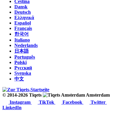
Čeština
Dansk
Deutsch
Ελληνικά
Español
Français
한국어
Italiano
Nederlands
日本語
Português
Polski
Русский
Svenska
中文
© 2014-2026 Tiqets
Amsterdam
Instagram
TikTok
Facebook
Twitter
LinkedIn