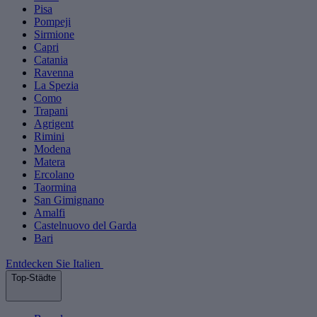
Pisa
Pompeji
Sirmione
Capri
Catania
Ravenna
La Spezia
Como
Trapani
Agrigent
Rimini
Modena
Matera
Ercolano
Taormina
San Gimignano
Amalfi
Castelnuovo del Garda
Bari
Entdecken Sie Italien
Top-Städte