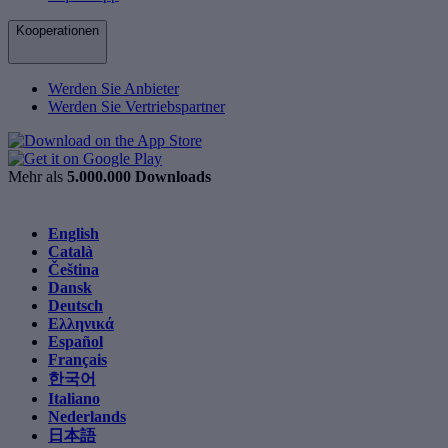
Kooperationen
Werden Sie Anbieter
Werden Sie Vertriebspartner
Mehr als
5.000.000 Downloads
English
Català
Čeština
Dansk
Deutsch
Ελληνικά
Español
Français
한국어
Italiano
Nederlands
日本語