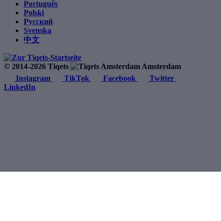
Português
Polski
Русский
Svenska
中文
© 2014-2026 Tiqets
Amsterdam
Instagram
TikTok
Facebook
Twitter
LinkedIn