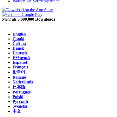
Werden Sie Vertriebspartner
Mehr als
5.000.000 Downloads
English
Català
Čeština
Dansk
Deutsch
Ελληνικά
Español
Français
한국어
Italiano
Nederlands
日本語
Português
Polski
Русский
Svenska
中文