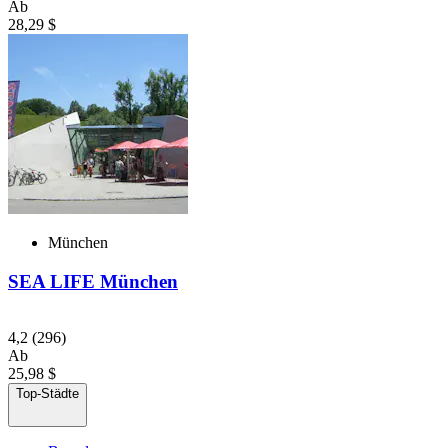
Ab
28,29 $
München
SEA LIFE München
4,2
(296)
Ab
25,98 $
Top-Städte