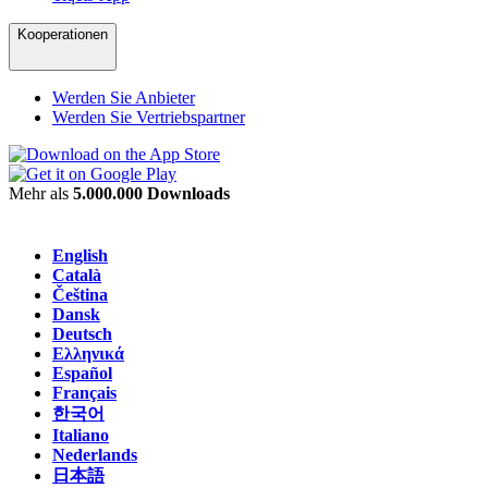
Kooperationen
Werden Sie Anbieter
Werden Sie Vertriebspartner
Mehr als
5.000.000 Downloads
English
Català
Čeština
Dansk
Deutsch
Ελληνικά
Español
Français
한국어
Italiano
Nederlands
日本語