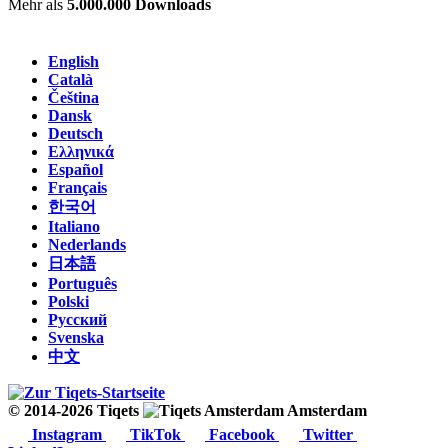
Mehr als
5.000.000 Downloads
English
Català
Čeština
Dansk
Deutsch
Ελληνικά
Español
Français
한국어
Italiano
Nederlands
日本語
Português
Polski
Русский
Svenska
中文
© 2014-2026 Tiqets
Amsterdam
Instagram
TikTok
Facebook
Twitter