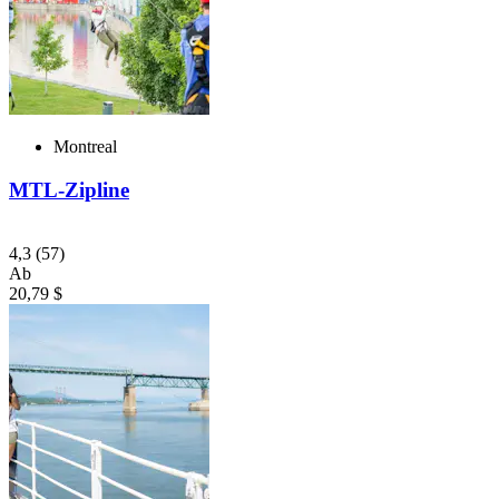
Montreal
MTL-Zipline
4,3
(57)
Ab
20,79 $