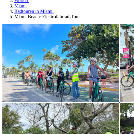
Florida
Miami
Radtouren in Miami
Miami Beach: Elektrofahrrad-Tour