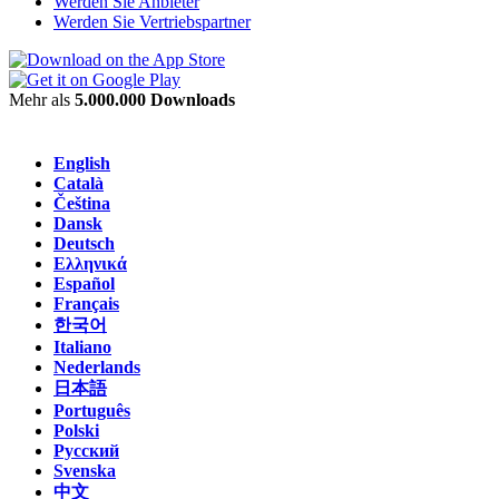
Werden Sie Anbieter
Werden Sie Vertriebspartner
Mehr als
5.000.000 Downloads
English
Català
Čeština
Dansk
Deutsch
Ελληνικά
Español
Français
한국어
Italiano
Nederlands
日本語
Português
Polski
Русский
Svenska
中文