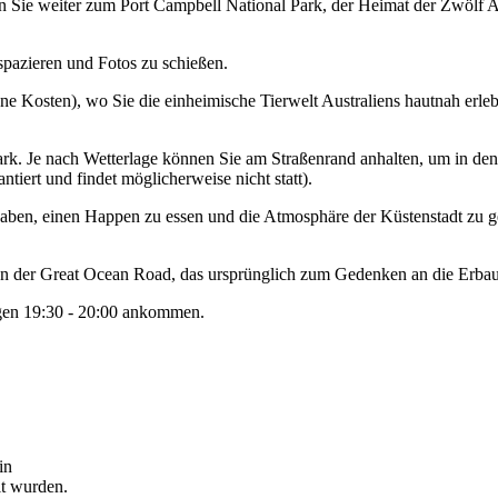
n Sie weiter zum Port Campbell National Park, der Heimat der Zwölf A
spazieren und Fotos zu schießen.
ne Kosten), wo Sie die einheimische Tierwelt Australiens hautnah erle
rk. Je nach Wetterlage können Sie am Straßenrand anhalten, um in de
tiert und findet möglicherweise nicht statt).
haben, einen Happen zu essen und die Atmosphäre der Küstenstadt zu ge
 der Great Ocean Road, das ursprünglich zum Gedenken an die Erbauer
gen 19:30 - 20:00 ankommen.
in
lt wurden.