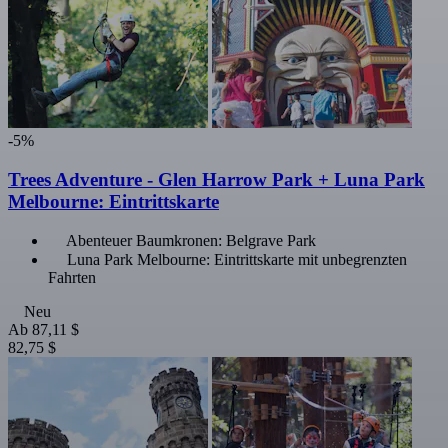
-5%
Trees Adventure - Glen Harrow Park + Luna Park
Melbourne: Eintrittskarte
Abenteuer Baumkronen: Belgrave Park
Luna Park Melbourne: Eintrittskarte mit unbegrenzten
Fahrten
Neu
Ab
87,11 $
82,75 $