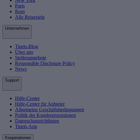
New York
Paris
Rom
Alle Reiseziele
Unternehmen
Tiqets-Blog
Über uns
Stellenangebote
Responsible Disclosure Policy
News
Support
Hilfe-Center
Hilfe-Center für Anbieter
Allgemeine Geschäftsbedingungen
Politik der Kundenrezensionen
Datenschutzrichtlinien
Tiqets-App
Kooperationen