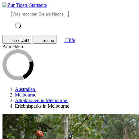
Hilfe
de / USD
Suche
Anmelden
Australien
Melbourne
Attraktionen in Melbourne
Erlebnisparks in Melbourne