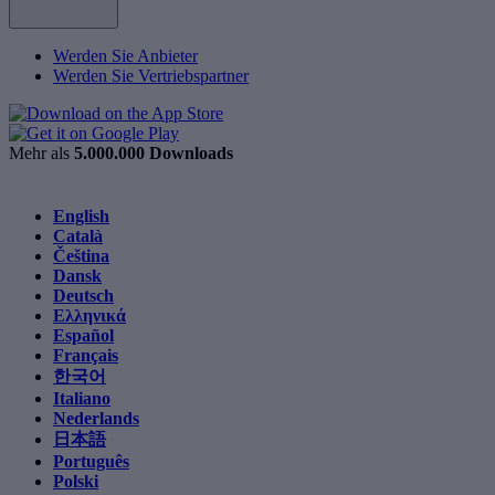
Werden Sie Anbieter
Werden Sie Vertriebspartner
Mehr als
5.000.000 Downloads
English
Català
Čeština
Dansk
Deutsch
Ελληνικά
Español
Français
한국어
Italiano
Nederlands
日本語
Português
Polski