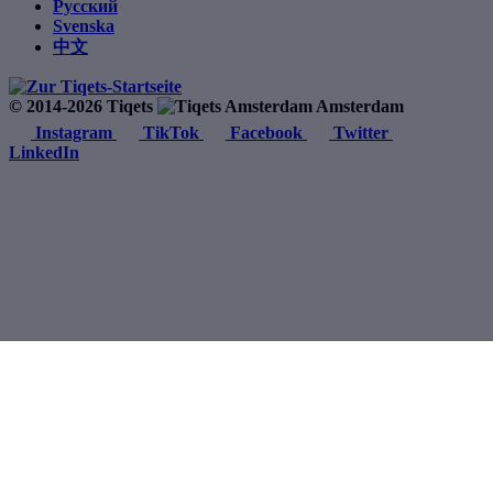
Русский
Svenska
中文
© 2014-2026 Tiqets
Amsterdam
Instagram
TikTok
Facebook
Twitter
LinkedIn