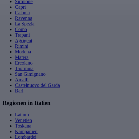
Sirmione
Capri
Catania
Ravenna
La Spezia
Como
Trapani
Agrigent
Rimini
Modena
Matera
Ercolano
Taormina
San Gimignano
Amalfi
Castelnuovo del Garda
Bari
Regionen in Italien
Latium
Venetien
Toskana
Kampanien
Lombardei