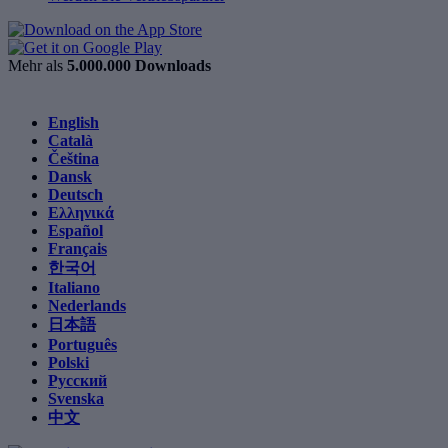
Mehr als
5.000.000 Downloads
English
Català
Čeština
Dansk
Deutsch
Ελληνικά
Español
Français
한국어
Italiano
Nederlands
日本語
Português
Polski
Русский
Svenska
中文