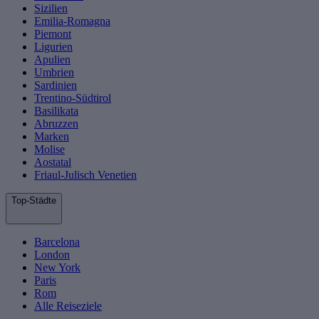
Sizilien
Emilia-Romagna
Piemont
Ligurien
Apulien
Umbrien
Sardinien
Trentino-Südtirol
Basilikata
Abruzzen
Marken
Molise
Aostatal
Friaul-Julisch Venetien
Top-Städte
Barcelona
London
New York
Paris
Rom
Alle Reiseziele