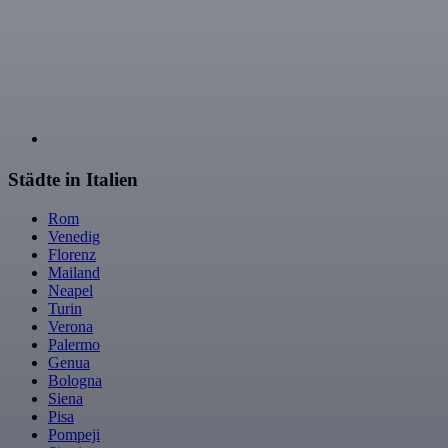
Städte in Italien
Rom
Venedig
Florenz
Mailand
Neapel
Turin
Verona
Palermo
Genua
Bologna
Siena
Pisa
Pompeji