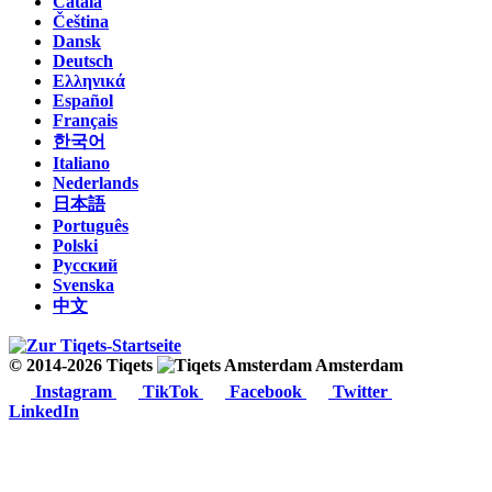
Català
Čeština
Dansk
Deutsch
Ελληνικά
Español
Français
한국어
Italiano
Nederlands
日本語
Português
Polski
Русский
Svenska
中文
© 2014-2026 Tiqets
Amsterdam
Instagram
TikTok
Facebook
Twitter
LinkedIn