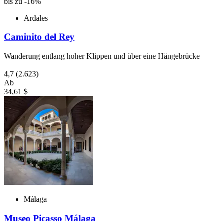
bis zu -16%
Ardales
Caminito del Rey
Wanderung entlang hoher Klippen und über eine Hängebrücke
4,7
(2.623)
Ab
34,61 $
Málaga
Museo Picasso Málaga