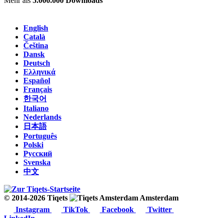
Mehr als
5.000.000 Downloads
English
Català
Čeština
Dansk
Deutsch
Ελληνικά
Español
Français
한국어
Italiano
Nederlands
日本語
Português
Polski
Русский
Svenska
中文
© 2014-2026 Tiqets
Amsterdam
Instagram
TikTok
Facebook
Twitter