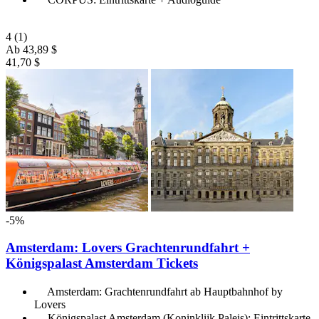
4
(1)
Ab
43,89 $
41,70 $
-5%
Amsterdam: Lovers Grachtenrundfahrt +
Königspalast Amsterdam Tickets
Amsterdam: Grachtenrundfahrt ab Hauptbahnhof by
Lovers
Königspalast Amsterdam (Koninklijk Paleis): Eintrittskarte