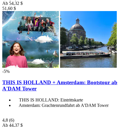
Ab
54,32 $
51,60 $
-5%
THIS IS HOLLAND + Amsterdam: Bootstour ab
A'DAM Tower
THIS IS HOLLAND: Eintrittskarte
Amsterdam: Grachtenrundfahrt ab A'DAM Tower
4,8
(6)
Ab
44,37 $