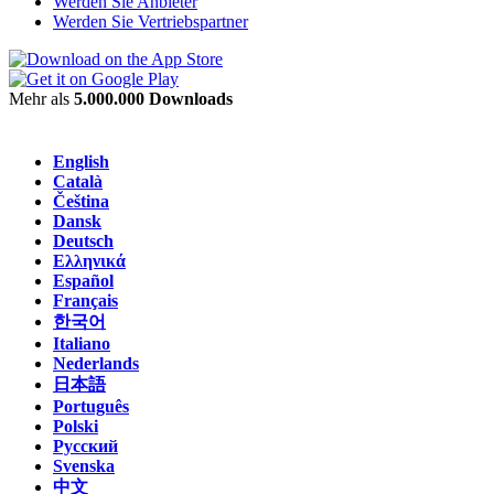
Werden Sie Anbieter
Werden Sie Vertriebspartner
Mehr als
5.000.000 Downloads
English
Català
Čeština
Dansk
Deutsch
Ελληνικά
Español
Français
한국어
Italiano
Nederlands
日本語
Português
Polski
Русский
Svenska
中文