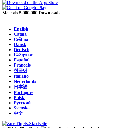
Mehr als
5.000.000 Downloads
English
Català
Čeština
Dansk
Deutsch
Ελληνικά
Español
Français
한국어
Italiano
Nederlands
日本語
Português
Polski
Русский
Svenska
中文