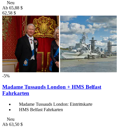
Neu
Ab
65,88 $
62,58 $
-5%
Madame Tussauds London + HMS Belfast
Fahrkarten
Madame Tussauds London: Eintrittskarte
HMS Belfast Fahrkarten
Neu
Ab
63,50 $