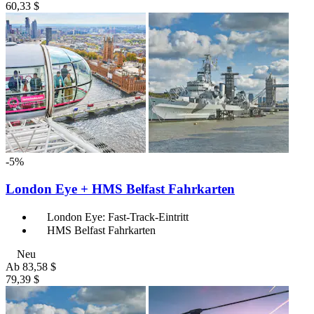
60,33 $
-5%
London Eye + HMS Belfast Fahrkarten
London Eye: Fast-Track-Eintritt
HMS Belfast Fahrkarten
Neu
Ab
83,58 $
79,39 $