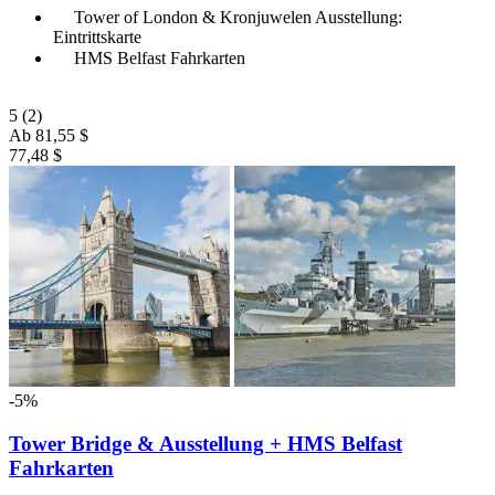
Tower of London & Kronjuwelen Ausstellung:
Eintrittskarte
HMS Belfast Fahrkarten
5
(2)
Ab
81,55 $
77,48 $
-5%
Tower Bridge & Ausstellung + HMS Belfast
Fahrkarten