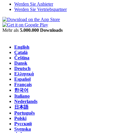
Werden Sie Anbieter
Werden Sie Vertriebspartner
Mehr als
5.000.000 Downloads
English
Català
Čeština
Dansk
Deutsch
Ελληνικά
Español
Français
한국어
Italiano
Nederlands
日本語
Português
Polski
Русский
Svenska