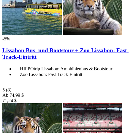
-5%
Lissabon Bus- und Bootstour + Zoo Lissabon: Fast-
Track-Eintritt
HIPPOtrip Lissabon: Amphibienbus & Bootstour
Zoo Lissabon: Fast-Track-Eintritt
5
(8)
Ab
74,99 $
71,24 $