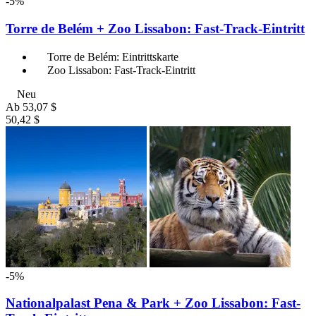
-5%
Torre de Belém + Zoo Lissabon: Fast-Track-Eintritt
Torre de Belém: Eintrittskarte
Zoo Lissabon: Fast-Track-Eintritt
Neu
Ab
53,07 $
50,42 $
-5%
Nationalpalast Pena & Park + Zoo Lissabon: Fast-