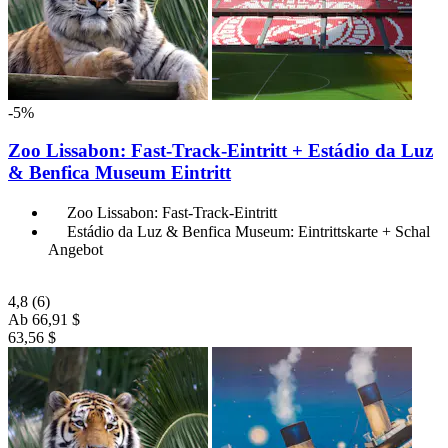
-5%
Zoo Lissabon: Fast-Track-Eintritt + Estádio da Luz
& Benfica Museum Eintritt
Zoo Lissabon: Fast-Track-Eintritt
Estádio da Luz & Benfica Museum: Eintrittskarte + Schal
Angebot
4,8
(6)
Ab
66,91 $
63,56 $