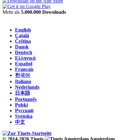
Mehr als
5.000.000 Downloads
English
Català
Čeština
Dansk
Deutsch
Ελληνικά
Español
Français
한국어
Italiano
Nederlands
日本語
Português
Polski
Русский
Svenska
中文
© 2014-2026 Tiqets
Amsterdam