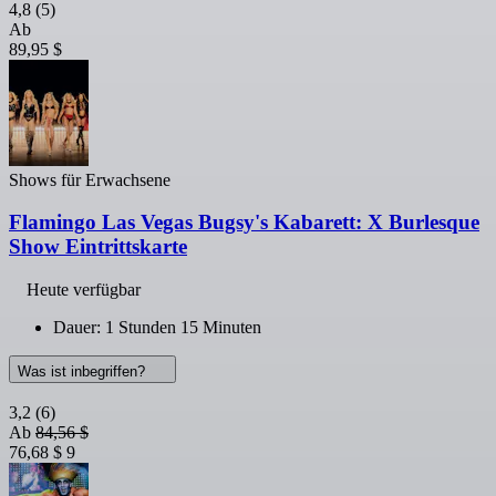
4,8
(5)
Ab
89,95 $
Shows für Erwachsene
Flamingo Las Vegas Bugsy's Kabarett: X Burlesque
Show Eintrittskarte
Heute verfügbar
Dauer: 1 Stunden 15 Minuten
Was ist inbegriffen?
3,2
(6)
Ab
84,56 $
76,68 $
9