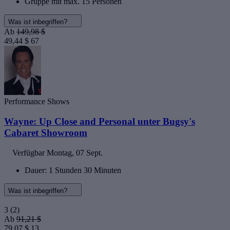
Gruppe mit max. 15 Personen
Was ist inbegriffen?
Ab
149,98 $
49,44 $
67
Performance Shows
Wayne: Up Close and Personal unter Bugsy's
Cabaret Showroom
Verfügbar
Montag, 07 Sept.
Dauer: 1 Stunden 30 Minuten
Was ist inbegriffen?
3
(2)
Ab
91,21 $
79,07 $
13