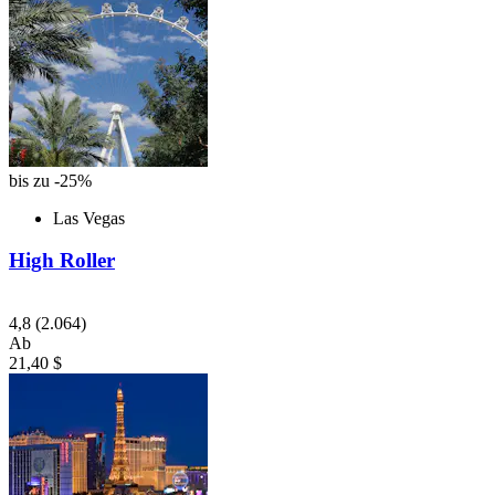
bis zu -25%
Las Vegas
High Roller
4,8
(2.064)
Ab
21,40 $