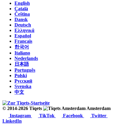
English
Català
Čeština
Dansk
Deutsch
Ελληνικά
Español
Français
한국어
Italiano
Nederlands
日本語
Português
Polski
Русский
Svenska
中文
© 2014-2026 Tiqets
Amsterdam
Instagram
TikTok
Facebook
Twitter
LinkedIn